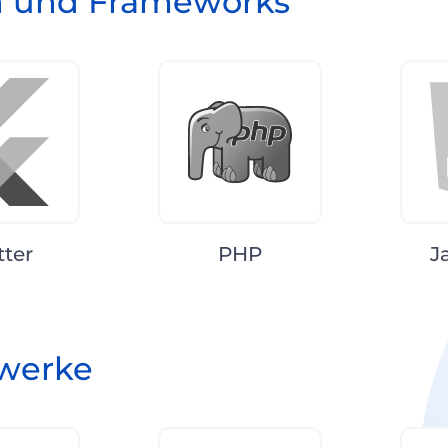
n und Frameworks
tter
PHP
J
zwerke