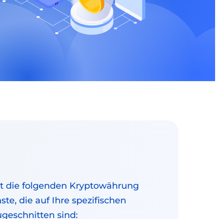
t die folgenden Kryptowährung
te, die auf Ihre spezifischen
geschnitten sind: