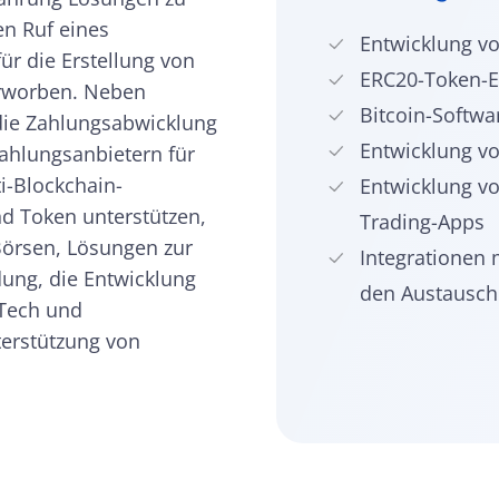
en Ruf eines
Entwicklung v
ür die Erstellung von
ERC20-Token-E
rworben. Neben
Bitcoin-Softwa
die Zahlungsabwicklung
Entwicklung vo
Zahlungsanbietern für
i-Blockchain-
Entwicklung v
nd Token unterstützen,
Trading-Apps
Börsen, Lösungen zur
Integrationen 
ung, die Entwicklung
den Austausch
nTech und
terstützung von