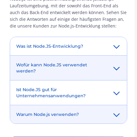
Laufzeitumgebung, mit der sowohl das Front-End als
auch das Back-End entwickelt werden können. Sehen Sie
sich die Antworten auf einige der häufigsten Fragen an,
die unsere Kunden zur Node.js-Entwicklung stellen:
Was ist Node.JS-Entwicklung?
Node.js ist eine quelloffene,
Wofür kann Node.JS verwendet
plattformübergreifende JavaScript-
werden?
Laufzeitumgebung, mit der Entwickler auf
einfache Weise schnelle­­ und skalierbare
Hier sind die häufigsten Anwendungsfälle
Webanwendungen erstellen können. Es
Ist Node.JS gut für
für Node JS:
verwendet ein ereignisgesteuertes, nicht
Unternehmensanwendungen?
blockierendes E/A-Modell, das es effizient,
Chat-Server, Web- und Mobile-Apps,
leichtgewichtig und ideal für datenintensive
Bei jeder Programmiersprache gibt es einige
Echtzeit-Apps, Videokonferenz-Apps,
Echtzeitanwendungen macht, die auf
Warum Node.js verwenden?
Gründe, sie anderen vorzuziehen. Der Fall
Instant-Messaging, Live-Chat-Apps,
mehreren Geräten laufen.
von Node.JS ist jedoch anders. Moderne
hochskalierbare Apps, eCommerce-
Node.js ist eine Javascript-
Werkzeuge und die zukunftsweisende Art,
Transaktionssoftware, Online-Gaming-Apps,
Laufzeitumgebung, die Javascript außerhalb
komplexe Anwendungen zu entwickeln,
serverseitige Anwendungen.