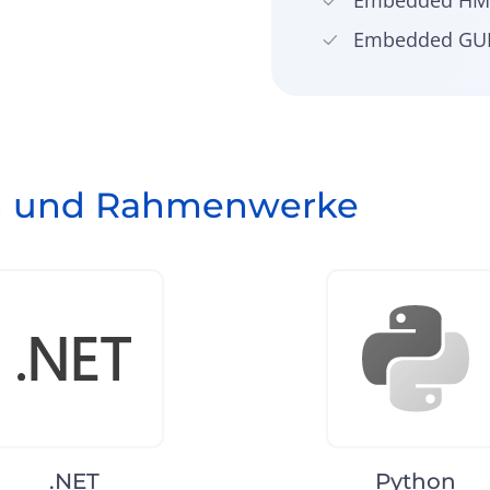
Embedded HMI
Embedded GUI
en und Rahmenwerke
.NET
Python