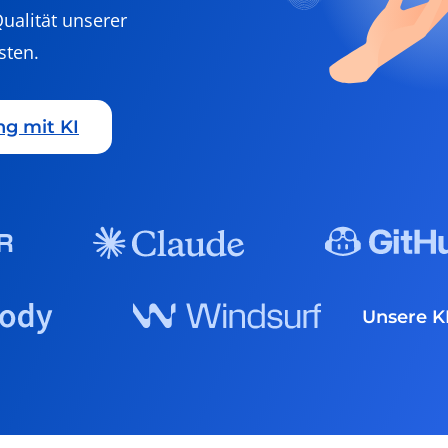
ualität unserer
sten.
ng mit KI
Unsere K