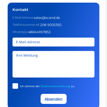
Kontakt
E-Mail-Adresse:
sales@scand.de
Telefonnummer:
+1 208 9005392
WhatsApp:
48664957853
Ich stimme der
Datenschutzerklärung
zu.
Absenden