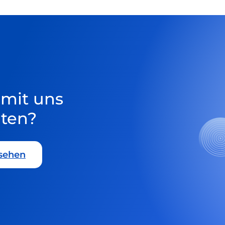
 mit uns
ten?
sehen