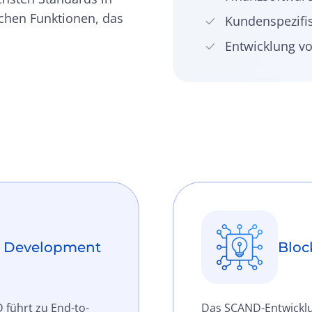
chen Funktionen, das
Kundenspezifi
Entwicklung v
p Development
Bloc
 führt zu End-to-
Das SCAND-Entwickl