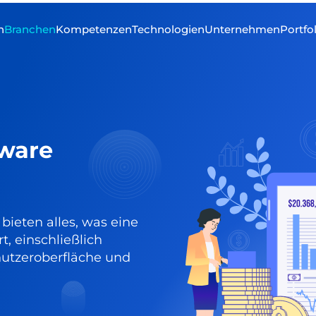
n
Branchen
Kompetenzen
Technologien
Unternehmen
Portfo
tware
eten alles, was eine
t, einschließlich
nutzeroberfläche und