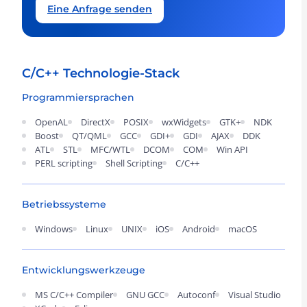
Eine Anfrage senden
C/C++ Technologie-Stack
Programmiersprachen
OpenAL
DirectX
POSIX
wxWidgets
GTK+
NDK
Boost
QT/QML
GCC
GDI+
GDI
AJAX
DDK
ATL
STL
MFC/WTL
DCOM
COM
Win API
PERL scripting
Shell Scripting
C/C++
Betriebssysteme
Windows
Linux
UNIX
iOS
Android
macOS
Entwicklungswerkzeuge
MS C/C++ Compiler
GNU GCC
Autoconf
Visual Studio