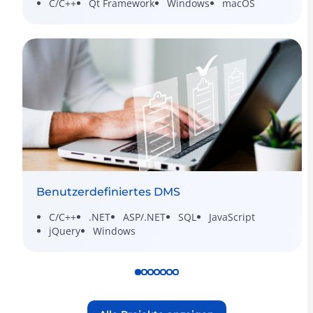
C/C++
Qt Framework
Windows
macOS
Benutzerdefiniertes DMS
C/C++
.NET
ASP/.NET
SQL
JavaScript
jQuery
Windows