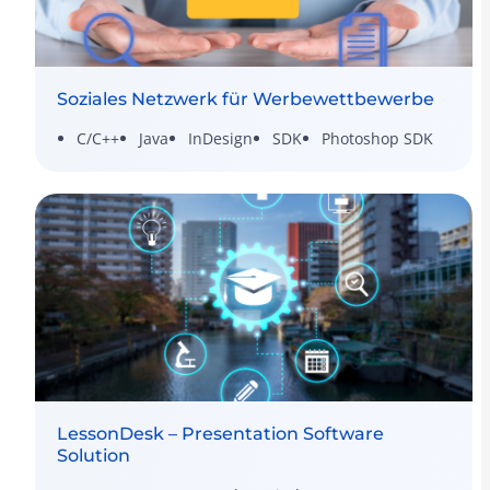
Soziales Netzwerk für Werbewettbewerbe
C/C++
Java
InDesign
SDK
Photoshop SDK
LessonDesk – Presentation Software
Solution