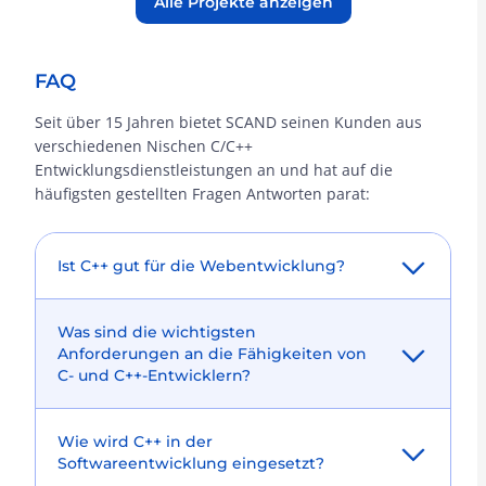
Alle Projekte anzeigen
FAQ
Seit über 15 Jahren bietet SCAND seinen Kunden aus
verschiedenen Nischen C/C++
Entwicklungsdienstleistungen an und hat auf die
häufigsten gestellten Fragen Antworten parat:
Ist C++ gut für die Webentwicklung?
C++ ist für die Backend-Entwicklung
Was sind die wichtigsten
hervorragend geeignet. Sie ist schnell,
Anforderungen an die Fähigkeiten von
robust und vor allem zuverlässig. Allerdings
C- und C++-Entwicklern?
eignet sich diese Programmiersprache nur
für komplexe Projekte mit hohen
Jedes Unternehmen hat seinen eigenen
Leistungsanforderungen, z. B. für eine
Wie wird C++ in der
Technologie-Stack, abhängig von den
komplexe Website mit einer großen Anzahl
Softwareentwicklung eingesetzt?
Projekten, an denen es arbeitet, und den
von Nutzern.