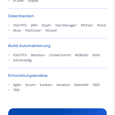
XCode
Eclipse
Datenbanken
VSO/TFS
JIRA
Stash
Test Manager
MSTest
NUnit
Moq
PartCover
NCover
Build-Automatisierung
VSO/TFS
Bamboo
CruiseControl
MSBuild
NAnt
Schokoladig
Entwicklungsansätze
Agile
Scrum
Kanban
Iterative
Waterfall
DDD
TDD