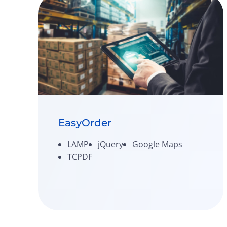
EasyOrder
LAMP
jQuery
Google Maps
TCPDF