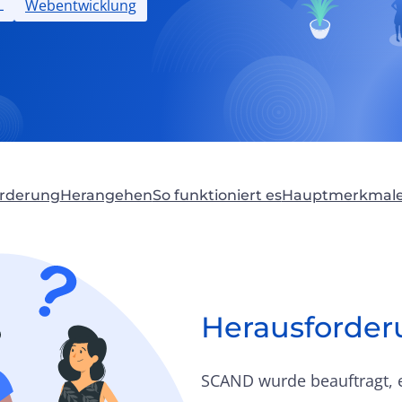
L
Webentwicklung
orderung
Herangehen
So funktioniert es
Hauptmerkmal
Herausforder
SCAND wurde beauftragt, e