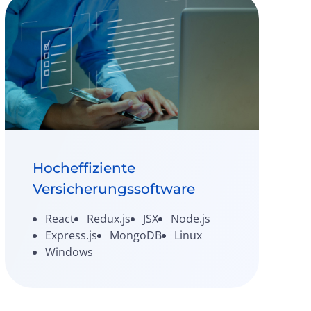
Hocheffiziente
Versicherungssoftware
React
Redux.js
JSX
Node.js
Express.js
MongoDB
Linux
Windows