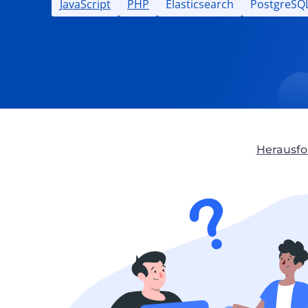
JavaScript
PHP
Elasticsearch
PostgreSQ
Herausf