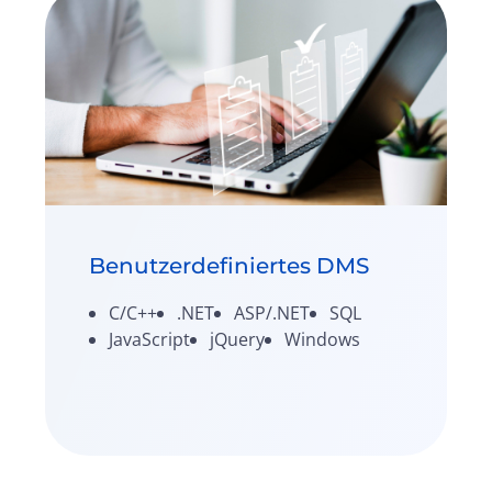
Benutzerdefiniertes DMS
C/C++
.NET
ASP/.NET
SQL
JavaScript
jQuery
Windows