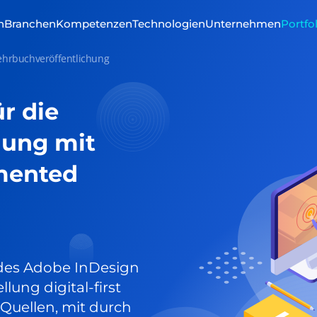
n
Branchen
Kompetenzen
Technologien
Unternehmen
Portfo
Lehrbuchveröffentlichung
r die
hung mit
mented
 des Adobe InDesign
lung digital-first
Quellen, mit durch