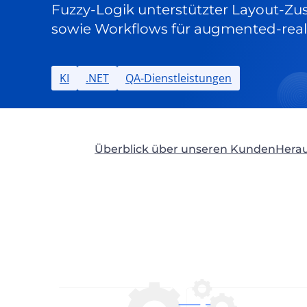
Fuzzy-Logik unterstützter Layout-Z
sowie Workflows für augmented-realit
KI
.NET
QA-Dienstleistungen
Überblick über unseren Kunden
Hera