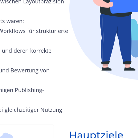
zwischen Layoutpräzision
ts waren:
rkflows für strukturierte
e und deren korrekte
g und Bewertung von
higen Publishing-
ei gleichzeitiger Nutzung
Hauptziele