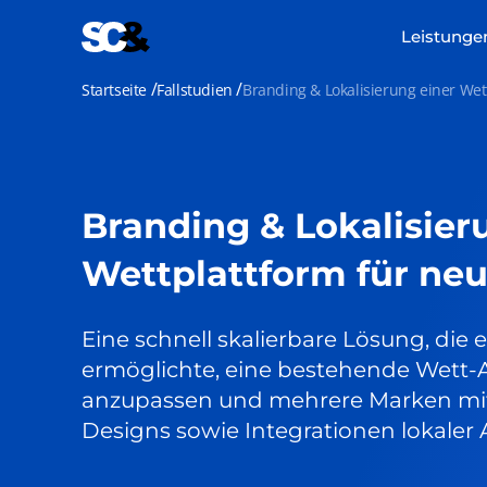
Zum
Inhalt
Leistunge
springen
Startseite
Fallstudien
Branding & Lokalisierung einer Wet
Branding & Lokalisier
Wettplattform für ne
Eine schnell skalierbare Lösung, di
ermöglichte, eine bestehende Wett-
anzupassen und mehrere Marken mit 
Designs sowie Integrationen lokaler 