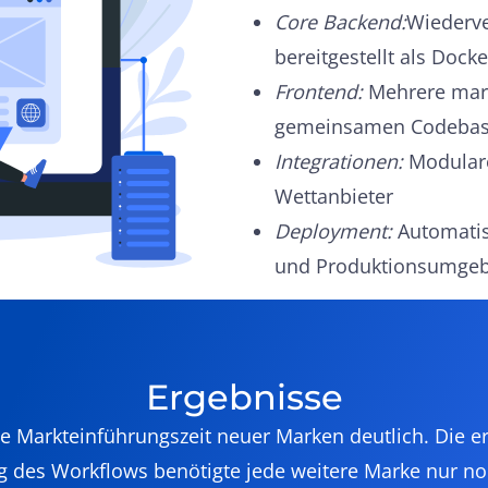
Core Backend:
Wiederve
bereitgestellt als Dock
Frontend:
Mehrere mark
gemeinsamen Codeba
Integrationen:
Modulare
Wettanbieter
Deployment:
Automatisi
und Produktionsumge
Ergebnisse
ie Markteinführungszeit neuer Marken deutlich. Die e
 des Workflows benötigte jede weitere Marke nur noc