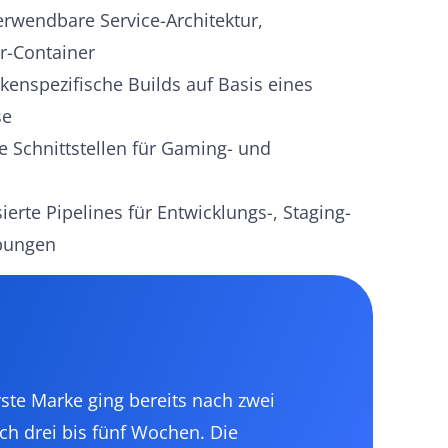
rwendbare Service-Architektur,
er-Container
enspezifische Builds auf Basis eines
se
 Schnittstellen für Gaming- und
erte Pipelines für Entwicklungs-, Staging-
bungen
rste Marke ging bereits nach zwei
h drei bis fünf Wochen. Die