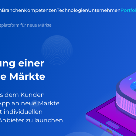
n
Branchen
Kompetenzen
Technologien
Unternehmen
Portfo
tplattform für neue Märkte
ung einer
ue Märkte
e es dem Kunden
App an neue Märkte
individuellen
Anbieter zu launchen.