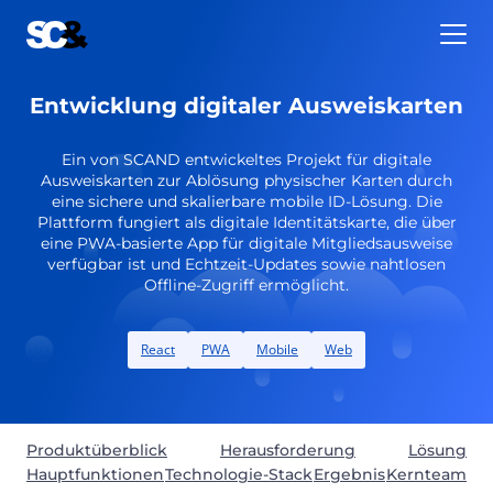
Zum
Inhalt
springen
Entwicklung digitaler Ausweiskarten
Ein von SCAND entwickeltes Projekt für digitale
Ausweiskarten zur Ablösung physischer Karten durch
eine sichere und skalierbare mobile ID-Lösung. Die
Plattform fungiert als digitale Identitätskarte, die über
eine PWA-basierte App für digitale Mitgliedsausweise
verfügbar ist und Echtzeit-Updates sowie nahtlosen
Offline-Zugriff ermöglicht.
React
PWA
Mobile
Web
Produktüberblick
Herausforderung
Lösung
Hauptfunktionen
Technologie-Stack
Ergebnis
Kernteam