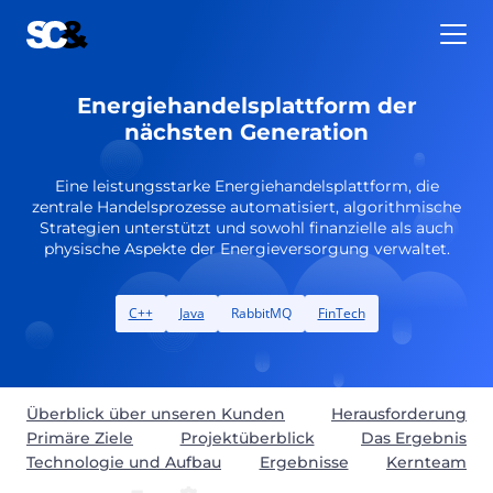
Zum
Inhalt
springen
Energiehandelsplattform der
nächsten Generation
Eine leistungsstarke Energiehandelsplattform, die
zentrale Handelsprozesse automatisiert, algorithmische
Strategien unterstützt und sowohl finanzielle als auch
physische Aspekte der Energieversorgung verwaltet.
C++
Java
RabbitMQ
FinTech
Überblick über unseren Kunden
Herausforderung
Primäre Ziele
Projektüberblick
Das Ergebnis
Technologie und Aufbau
Ergebnisse
Kernteam