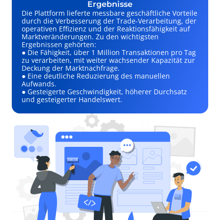
Ergebnisse
Die Plattform lieferte messbare geschäftliche Vorteile
durch die Verbesserung der Trade-Verarbeitung, der
operativen Effizienz und der Reaktionsfähigkeit auf
Marktveränderungen. Zu den wichtigsten
Ergebnissen gehörten:
● Die Fähigkeit, über 1 Million Transaktionen pro Tag
zu verarbeiten, mit weiter wachsender Kapazität zur
Deckung der Marktnachfrage.
● Eine deutliche Reduzierung des manuellen
Aufwands.
● Gesteigerte Geschwindigkeit, höherer Durchsatz
und gesteigerter Handelswert.