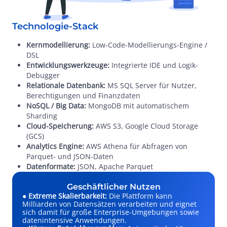
Technologie-Stack
Kernmodellierung:
Low-Code-Modellierungs-Engine /
DSL
Entwicklungswerkzeuge:
Integrierte IDE und Logik-
Debugger
Relationale Datenbank:
MS SQL Server für Nutzer,
Berechtigungen und Finanzdaten
NoSQL / Big Data:
MongoDB mit automatischem
Sharding
Cloud-Speicherung:
AWS S3, Google Cloud Storage
(GCS)
Analytics Engine:
AWS Athena für Abfragen von
Parquet- und JSON-Daten
Datenformate:
JSON, Apache Parquet
Geschäftlicher Nutzen
●
Extreme Skalierbarkeit:
Die Plattform kann
Milliarden von Datensätzen verarbeiten und eignet
sich damit für große Enterprise-Umgebungen sowie
datenintensive Anwendungen.