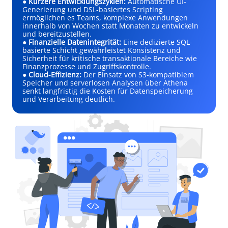
●
Kürzere Entwicklungszyklen:
Automatische UI-
Generierung und DSL-basiertes Scripting
ermöglichen es Teams, komplexe Anwendungen
innerhalb von Wochen statt Monaten zu entwickeln
und bereitzustellen.
●
Finanzielle Datenintegrität:
Eine dedizierte SQL-
basierte Schicht gewährleistet Konsistenz und
Sicherheit für kritische transaktionale Bereiche wie
Finanzprozesse und Zugriffskontrolle.
●
Cloud-Effizienz:
Der Einsatz von S3-kompatiblem
Speicher und serverlosen Analysen über Athena
senkt langfristig die Kosten für Datenspeicherung
und Verarbeitung deutlich.