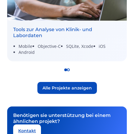
Tools zur Analyse von Klinik- und
Labordaten
Mobile
Objective-C
SQLite, Xcode
iOS
Android
Alle Projekte anzeigen
Benötigen sie unterstützung bei einem
ähnlichen projekt?
Kontakt