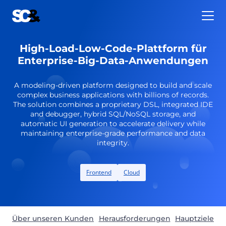
Zum
Inhalt
springen
High-Load-Low-Code-Plattform für
Enterprise-Big-Data-Anwendungen
A modeling-driven platform designed to build and scale
complex business applications with billions of records.
The solution combines a proprietary DSL, integrated IDE
and debugger, hybrid SQL/NoSQL storage, and
automatic UI generation to accelerate delivery while
maintaining enterprise-grade performance and data
integrity.
Frontend
Cloud
Über unseren Kunden
Herausforderungen
Hauptziele