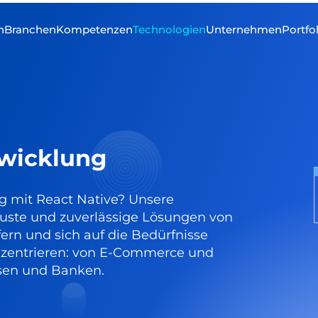
n
Branchen
Kompetenzen
Technologien
Unternehmen
Portfo
twicklung
g mit React Native? Unsere
obuste und zuverlässige Lösungen von
fern und sich auf die Bedürfnisse
nzentrieren: von E-Commerce und
sen und Banken.