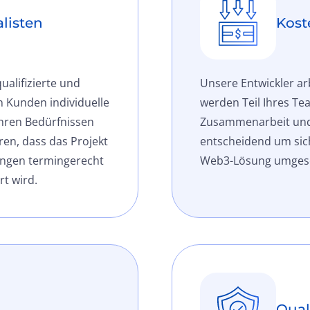
alisten
Kost
ualifizierte und
Unsere Entwickler a
n Kunden individuelle
werden Teil Ihres T
hren Bedürfnissen
Zusammenarbeit und 
en, dass das Projekt
entscheidend um sich
ungen termingerecht
Web3-Lösung umgese
t wird.
Qual