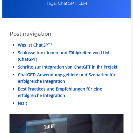
Tags: ChatGPT, LLM
Post navigation
Was ist ChatGPT?
Schlüsselfunktionen und Fähigkeiten von LLM
(ChatGPT)
Schritte zur Integration von ChatGPT in Ihr Projekt
ChatGPT: Anwendungsgebiete und Szenarien für
erfolgreiche Integration
Best Practices und Empfehlungen für eine
erfolgreiche Integration
Fazit