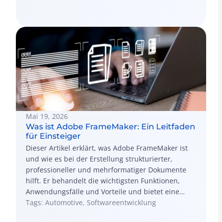
Fehler, um eine erfolgreiche Einführung und
langfristige Skalierbarkeit sicherzustellen.
Mai 19, 2026
Was ist Adobe FrameMaker: Ein Leitfaden
für Einsteiger
Dieser Artikel erklärt, was Adobe FrameMaker ist
und wie es bei der Erstellung strukturierter,
professioneller und mehrformatiger Dokumente
hilft. Er behandelt die wichtigsten Funktionen,
Anwendungsfälle und Vorteile und bietet eine
einsteigerfreundliche Anleitung für den Einstieg in
Tags: Automotive, Softwareentwicklung
die Software.