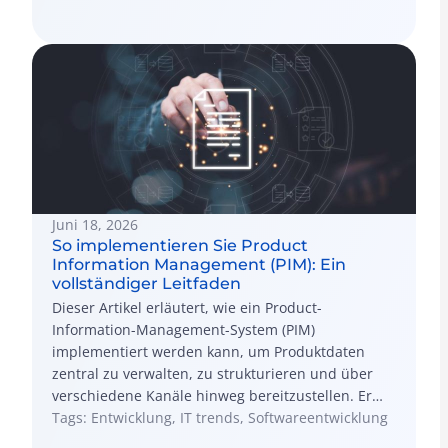
Juni 18, 2026
So implementieren Sie Product
Information Management (PIM): Ein
vollständiger Leitfaden
Dieser Artikel erläutert, wie ein Product-
Information-Management-System (PIM)
implementiert werden kann, um Produktdaten
zentral zu verwalten, zu strukturieren und über
verschiedene Kanäle hinweg bereitzustellen. Er
bietet eine Schritt-für-Schritt-Anleitung, Best
Tags: Entwicklung, IT trends, Softwareentwicklung
Practices sowie Tipps zur Vermeidung häufiger