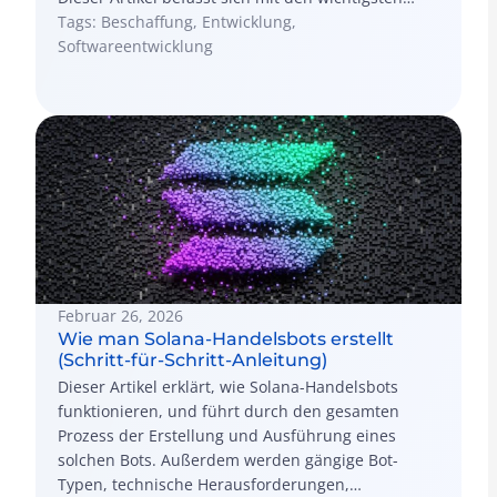
Strategien, die Unternehmen dabei helfen, ihre
Tags: Beschaffung, Entwicklung,
Beschaffung zu modernisieren, den Erfolg zu
Softwareentwicklung
messen und sie zu einem strategischen Treiber für
den Unternehmenswert zu machen.
Februar 26, 2026
Wie man Solana-Handelsbots erstellt
(Schritt-für-Schritt-Anleitung)
Dieser Artikel erklärt, wie Solana-Handelsbots
funktionieren, und führt durch den gesamten
Prozess der Erstellung und Ausführung eines
solchen Bots. Außerdem werden gängige Bot-
Typen, technische Herausforderungen,