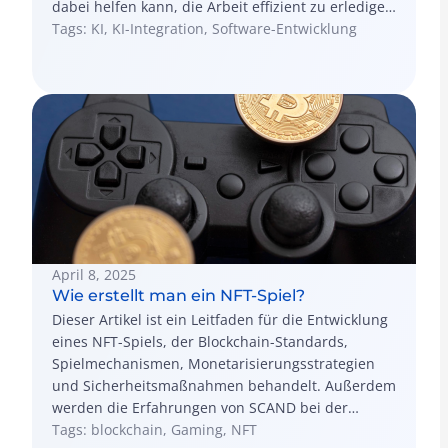
dabei helfen kann, die Arbeit effizient zu erledigen
und gleichzeitig hochwertige Ergebnisse zu
Tags: KI, KI-Integration, Software-Entwicklung
erzielen.
April 8, 2025
Wie erstellt man ein NFT-Spiel?
Dieser Artikel ist ein Leitfaden für die Entwicklung
eines NFT-Spiels, der Blockchain-Standards,
Spielmechanismen, Monetarisierungsstrategien
und Sicherheitsmaßnahmen behandelt. Außerdem
werden die Erfahrungen von SCAND bei der
Entwicklung von NFT-Spielen anhand einer
Tags: blockchain, Gaming, NFT