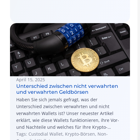
Automobilindustrie? Enterprise Resource Planning
(ERP) integriert alle wichtigen Geschäftsprozesse
wie Fertigung, Finanzen und
Lieferkettenmanagement. Es konzentriert sich […]
April 15, 2025
Unterschied zwischen nicht verwahrten
und verwahrten Geldbörsen
Haben Sie sich jemals gefragt, was der
Unterschied zwischen verwahrten und nicht
verwahrten Wallets ist? Unser neuester Artikel
erklärt, wie diese Wallets funktionieren, ihre Vor-
und Nachteile und welches für Ihre Krypto-
Bedürfnisse am besten geeignet ist – egal ob Sie
Tags: Custodial Wallet, Krypto-Börsen, Non-