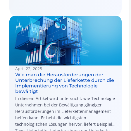
Systemen funktioniert.
April 22, 2025
Wie man die Herausforderungen der
Unterbrechung der Lieferkette durch die
Implementierung von Technologie
bewältigt
In diesem Artikel wird untersucht, wie Technologie
Unternehmen bei der Bewältigung gängiger
Herausforderungen im Lieferkettenmanagement
helfen kann. Er hebt die wichtigsten
technologischen Lösungen hervor, liefert Beispiele
aus der Praxis für eine erfolgreiche Umsetzung
Tags: Lieferkette, Unterbrechung der Lieferkette