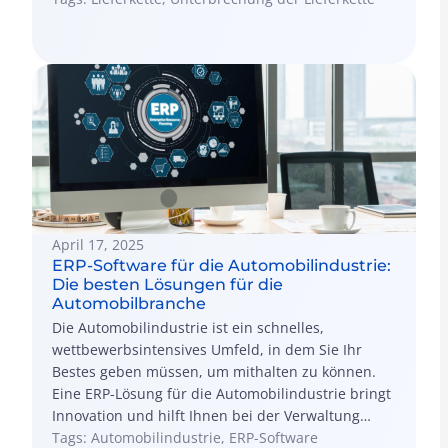
und erörtert künftige Trends im Bereich der
Lieferkette.
April 17, 2025
ERP-Software für die Automobilindustrie:
Die besten Lösungen für die
Automobilbranche
Die Automobilindustrie ist ein schnelles,
wettbewerbsintensives Umfeld, in dem Sie Ihr
Bestes geben müssen, um mithalten zu können.
Eine ERP-Lösung für die Automobilindustrie bringt
Innovation und hilft Ihnen bei der Verwaltung
Ihres Unternehmens. Was ist ERP-Software für die
Tags: Automobilindustrie, ERP-Software