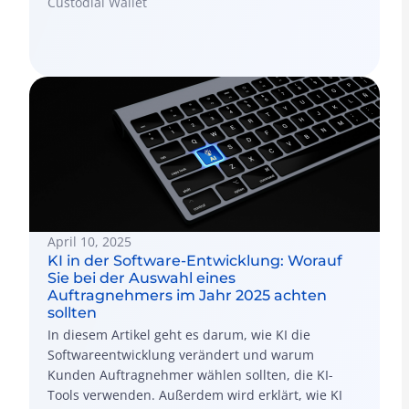
Anfänger, Investor oder Geschäftsmann sind.
Custodial Wallet
April 10, 2025
KI in der Software-Entwicklung: Worauf
Sie bei der Auswahl eines
Auftragnehmers im Jahr 2025 achten
sollten
In diesem Artikel geht es darum, wie KI die
Softwareentwicklung verändert und warum
Kunden Auftragnehmer wählen sollten, die KI-
Tools verwenden. Außerdem wird erklärt, wie KI