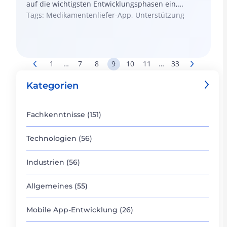
auf die wichtigsten Entwicklungsphasen ein,
vergleichen maßgeschneiderte Lösungen und
Tags: Medikamentenliefer-App, Unterstützung
vorgefertigte Plattformen und erklären, wie man
ein zuverlässiges Unternehmen für die
Entwicklung von Online-Apotheken-Apps auswählt,
um eine sichere und bequeme Anwendung zu
1
…
7
8
9
10
11
…
33
erhalten.
Kategorien
Fachkenntnisse (151)
Technologien (56)
Industrien (56)
Allgemeines (55)
Mobile App-Entwicklung (26)