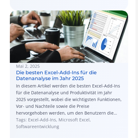
Mai 2, 2025
Die besten Excel-Add-Ins für die
Datenanalyse im Jahr 2025
In diesem Artikel werden die besten Excel-Add-Ins
für die Datenanalyse und Produktivität im Jahr
2025 vorgestellt, wobei die wichtigsten Funktionen,
Vor- und Nachteile sowie die Preise
hervorgehoben werden, um den Benutzern die
Auswahl der richtigen Tools für ihre Bedürfnisse
Tags: Excel-Add-Ins, Microsoft Excel,
zu erleichtern und zu erklären, wann Add-Ins von
Softwareentwicklung
der Stange nicht ausreichen.