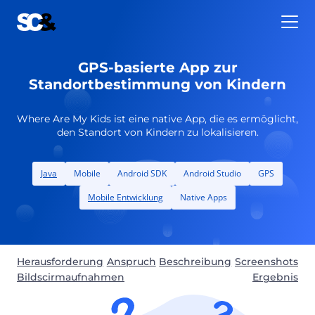
Zum
Inhalt
springen
GPS-basierte App zur
Standortbestimmung von Kindern
Where Are My Kids ist eine native App, die es ermöglicht,
den Standort von Kindern zu lokalisieren.
Java
Mobile
Android SDK
Android Studio
GPS
Mobile Entwicklung
Native Apps
Herausforderung
Anspruch
Beschreibung
Screenshots
Bildscirmaufnahmen
Ergebnis