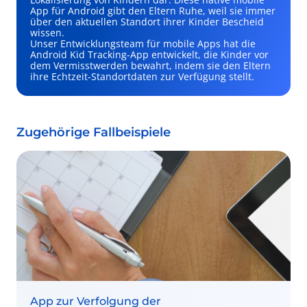
App für Android gibt den Eltern Ruhe, weil sie immer
über den aktuellen Standort ihrer Kinder Bescheid
wissen.
Unser Entwicklungsteam für mobile Apps hat die
Android Kid Tracking-App entwickelt, die Kinder vor
dem Vermisstwerden bewahrt, indem sie den Eltern
ihre Echtzeit-Standortdaten zur Verfügung stellt.
Zugehörige Fallbeispiele
App zur Verfolgung der