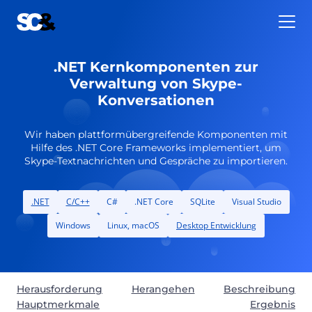
Zum
Inhalt
springen
.NET Kernkomponenten zur
Verwaltung von Skype-
Konversationen
Wir haben plattformübergreifende Komponenten mit
Hilfe des .NET Core Frameworks implementiert, um
Skype-Textnachrichten und Gespräche zu importieren.
.NET
C/C++
C#
.NET Core
SQLite
Visual Studio
Windows
Linux, macOS
Desktop Entwicklung
Herausforderung
Herangehen
Beschreibung
Hauptmerkmale
Ergebnis