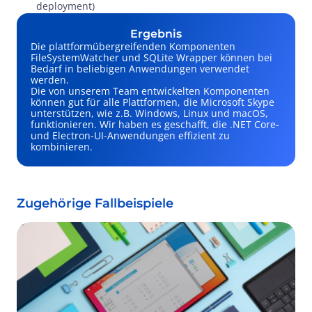
deployment)
Ergebnis
Die plattformübergreifenden Komponenten
FileSystemWatcher und SQLite Wrapper können bei
Bedarf in beliebigen Anwendungen verwendet
werden.
Die von unserem Team entwickelten Komponenten
können gut für alle Plattformen, die Microsoft Skype
unterstützen, wie z.B. Windows, Linux und macOS,
funktionieren. Wir haben es geschafft, die .NET Core-
und Electron-UI-Anwendungen effizient zu
kombinieren.
Zugehörige Fallbeispiele