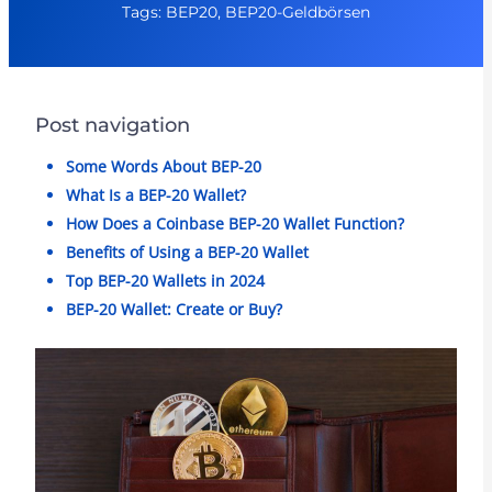
Tags: BEP20, BEP20-Geldbörsen
Post navigation
Some Words About BEP-20
What Is a BEP-20 Wallet?
How Does a Coinbase BEP-20 Wallet Function?
Benefits of Using a BEP-20 Wallet
Top BEP-20 Wallets in 2024
BEP-20 Wallet: Create or Buy?