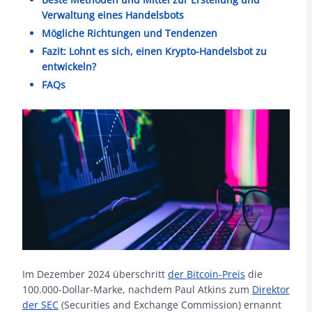
Verwaltung eines Handelsbots
Mögliche Richtungen und Tendenzen
Fazit: Lohnt es sich, einen Krypto-Handelsbot zu
entwickeln?
FAQs
Im Dezember 2024 überschritt
der Bitcoin-Preis
die
100.000-Dollar-Marke, nachdem Paul Atkins zum
Direktor
der SEC
(Securities and Exchange Commission) ernannt