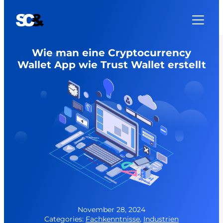
Zum
Inhalt
springen
Wie man eine Cryptocurrency
Wallet App wie Trust Wallet erstellt
November 28, 2024
Categories:
Fachkenntnisse
,
Industrien