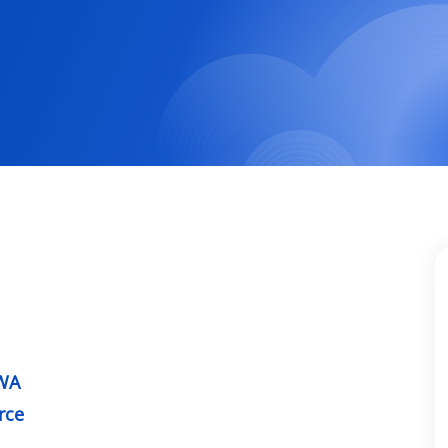
PWA
rce