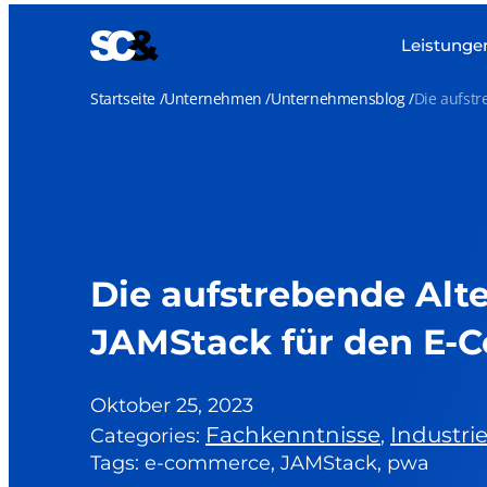
Zum
Inhalt
Leistunge
springen
Startseite
Unternehmen
Unternehmensblog
Die aufst
Die aufstrebende Alt
JAMStack für den E
Oktober 25, 2023
Fachkenntnisse
Industri
Categories:
,
Tags: e-commerce, JAMStack, pwa