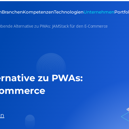
n
Branchen
Kompetenzen
Technologien
Unternehmen
Portfo
rebende Alternative zu PWAs: JAMStack für den E-Commerce
ernative zu PWAs:
-Commerce
en