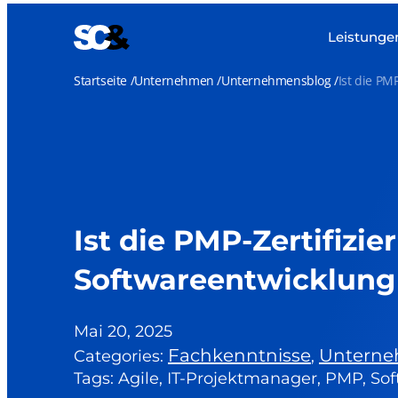
Zum
Inhalt
Leistunge
springen
Startseite
Unternehmen
Unternehmensblog
Ist die PM
Ist die PMP-Zertifizie
Softwareentwicklung 
Mai 20, 2025
Fachkenntnisse
Untern
Categories:
,
Tags: Agile, IT-Projektmanager, PMP, S