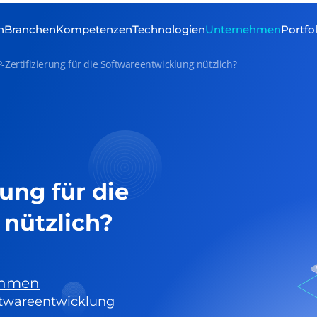
n
Branchen
Kompetenzen
Technologien
Unternehmen
Portfo
P-Zertifizierung für die Softwareentwicklung nützlich?
rung für die
nützlich?
ehmen
oftwareentwicklung