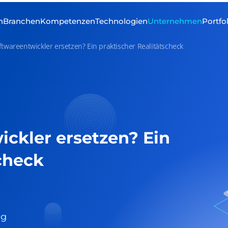
n
Branchen
Kompetenzen
Technologien
Unternehmen
Portfo
ftwareentwickler ersetzen? Ein praktischer Realitätscheck
ickler ersetzen? Ein
check
ng