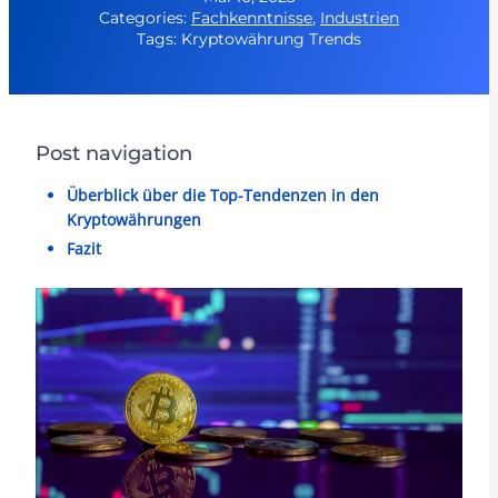
Categories:
Fachkenntnisse
,
Industrien
Tags: Kryptowährung Trends
Post navigation
Überblick über die Top-Tendenzen in den
Kryptowährungen
Fazit