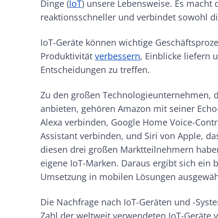
Dinge (
IoT
) unsere Lebensweise. Es macht 
reaktionsschneller und verbindet sowohl dig
IoT-Geräte können wichtige Geschäftsprozess
Produktivität
verbessern
, Einblicke liefer
Entscheidungen zu treffen.
Zu den großen Technologieunternehmen, d
anbieten, gehören Amazon mit seiner Echo-R
Alexa verbinden, Google Home Voice-Contro
Assistant verbinden, und Siri von Apple, d
diesen drei großen Marktteilnehmern hab
eigene IoT-Marken. Daraus ergibt sich ein 
Umsetzung in mobilen Lösungen ausgewäh
Die Nachfrage nach IoT-Geräten und -Syst
Zahl der weltweit verwendeten IoT-Geräte v