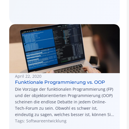
Webanwendungen.
April 22, 2020
Funktionale Programmierung vs. OOP
Die Vorzüge der funktionalen Programmierung (FP)
und der objektorientierten Programmierung (OOP)
scheinen die endlose Debatte in jedem Online-
Tech-Forum zu sein. Obwohl es schwer ist,
eindeutig zu sagen, welches besser ist, können Sie
ihre Unterschiede beurteilen, um zu sehen,
Tags: Softwareentwicklung
welches die bessere Wahl ist.