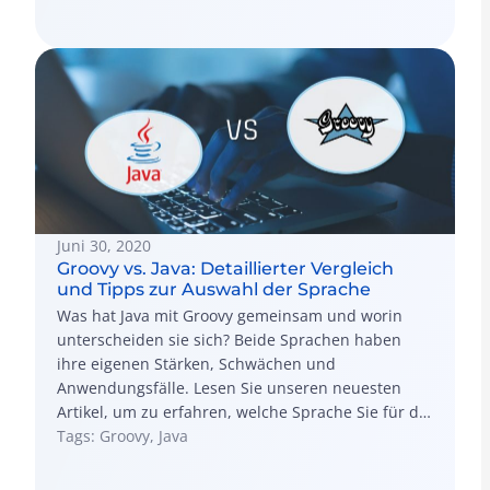
Juni 30, 2020
Groovy vs. Java: Detaillierter Vergleich
und Tipps zur Auswahl der Sprache
Was hat Java mit Groovy gemeinsam und worin
unterscheiden sie sich? Beide Sprachen haben
ihre eigenen Stärken, Schwächen und
Anwendungsfälle. Lesen Sie unseren neuesten
Artikel, um zu erfahren, welche Sprache Sie für die
Projektentwicklung wählen sollten.
Tags: Groovy, Java